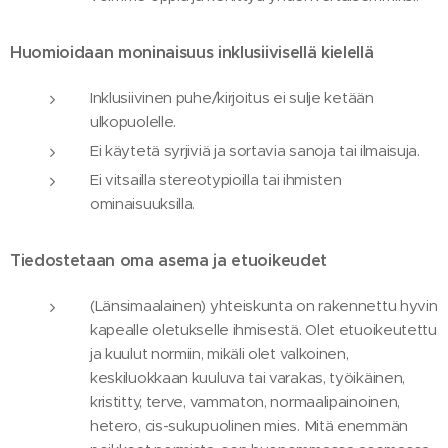
Huomioidaan moninaisuus inklusiivisellä kielellä
Inklusiivinen puhe/kirjoitus ei sulje ketään
ulkopuolelle.
Ei käytetä syrjiviä ja sortavia sanoja tai ilmaisuja.
Ei vitsailla stereotypioilla tai ihmisten
ominaisuuksilla.
Tiedostetaan oma asema ja etuoikeudet
(Länsimaalainen) yhteiskunta on rakennettu hyvin
kapealle oletukselle ihmisestä. Olet etuoikeutettu
ja kuulut normiin, mikäli olet valkoinen,
keskiluokkaan kuuluva tai varakas, työikäinen,
kristitty, terve, vammaton, normaalipainoinen,
hetero, cis-sukupuolinen mies. Mitä enemmän