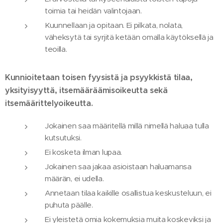
toimia tai heidän valintojaan.
Kuunnellaan ja opitaan. Ei pilkata, nolata,
väheksytä tai syrjitä ketään omalla käytöksellä ja
teoilla.
Kunnioitetaan toisen fyysistä ja psyykkistä tilaa,
yksityisyyttä, itsemääräämisoikeutta sekä
itsemäärittelyoikeutta.
Jokainen saa määritellä millä nimellä haluaa tulla
kutsutuksi.
Ei kosketa ilman lupaa.
Jokainen saa jakaa asioistaan haluamansa
määrän, ei udella.
Annetaan tilaa kaikille osallistua keskusteluun, ei
puhuta päälle.
Ei yleistetä omia kokemuksia muita koskeviksi ja