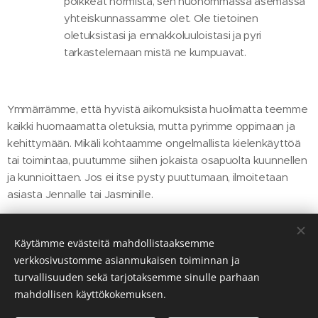
poikkeat normista, sen huonommassa asemassa
yhteiskunnassamme olet. Ole tietoinen
oletuksistasi ja ennakkoluuloistasi ja pyri
tarkastelemaan mistä ne kumpuavat.
Ymmärrämme, että hyvistä aikomuksista huolimatta teemme
kaikki huomaamatta oletuksia, mutta pyrimme oppimaan ja
kehittymään. Mikäli kohtaamme ongelmallista kielenkäyttöä
tai toimintaa, puutumme siihen jokaista osapuolta kuunnellen
ja kunnioittaen. Jos ei itse pysty puuttumaan, ilmoitetaan
asiasta Jennalle tai Jasminille.
"Tee parhaasi mukaan siihen asti, kunnes tiedät paremmin.
Käytämme evästeitä mahdollistaaksemme
Sitten, kun tiedät paremmin, tee paremmin."
- Maya Angelou
verkkosivustomme asianmukaisen toiminnan ja
turvallisuuden sekä tarjotaksemme sinulle parhaan
mahdollisen käyttökokemuksen.