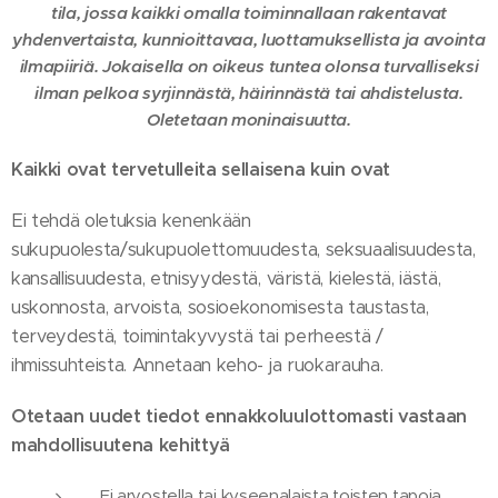
tila, jossa kaikki omalla toiminnallaan rakentavat
yhdenvertaista, kunnioittavaa, luottamuksellista ja avointa
ilmapiiriä. Jokaisella on oikeus tuntea olonsa turvalliseksi
ilman pelkoa syrjinnästä, häirinnästä tai ahdistelusta.
Oletetaan moninaisuutta.
Kaikki ovat tervetulleita sellaisena kuin ovat
Ei tehdä oletuksia kenenkään
sukupuolesta/sukupuolettomuudesta, seksuaalisuudesta,
kansallisuudesta, etnisyydestä, väristä, kielestä, iästä,
uskonnosta, arvoista, sosioekonomisesta taustasta,
terveydestä, toimintakyvystä tai perheestä /
ihmissuhteista. Annetaan keho- ja ruokarauha.
Otetaan uudet tiedot ennakkoluulottomasti vastaan
mahdollisuutena kehittyä
Ei arvostella tai kyseenalaista toisten tapoja