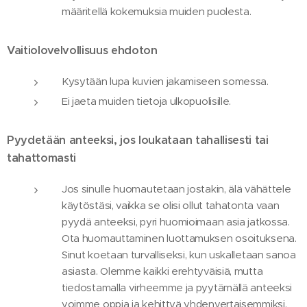
määritellä kokemuksia muiden puolesta.
Vaitiolovelvollisuus ehdoton
Kysytään lupa kuvien jakamiseen somessa.
Ei jaeta muiden tietoja ulkopuolisille.
Pyydetään anteeksi, jos loukataan tahallisesti tai
tahattomasti
Jos sinulle huomautetaan jostakin, älä vähättele
käytöstäsi, vaikka se olisi ollut tahatonta vaan
pyydä anteeksi, pyri huomioimaan asia jatkossa.
Ota huomauttaminen luottamuksen osoituksena.
Sinut koetaan turvalliseksi, kun uskalletaan sanoa
asiasta. Olemme kaikki erehtyväisiä, mutta
tiedostamalla virheemme ja pyytämällä anteeksi
voimme oppia ja kehittyä yhdenvertaisemmiksi.